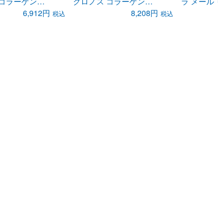
クロノス コラーゲン コンプレマン アリマンテール （コラーゲン・サプリメント 顆粒）
クロノス コラーゲンゼリー コンプレマン アリマンテール ジュレ （コラーゲン・サプリメント ゼリー ）
6,912円
8,208円
税込
税込