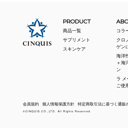
PRODUCT
AB
商品一覧
コラ
サプリメント
クロ
ゲン
スキンケア
海洋
＋海
ン
ラ メ
ご使
会員規約
個人情報保護方針
特定商取引法に基づく通販
©CINQUIS CO.,LTD. All Rights Reserved.